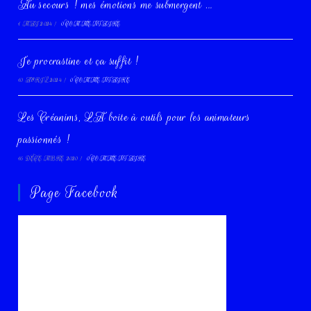
Au secours ! mes émotions me submergent …
1 MAI 2024
/
0 COMMENTAIRE
Je procrastine et ça suffit !
10 AVRIL 2024
/
0 COMMENTAIRE
Les Créanims, LA boite à outils pour les animateurs
passionnés !
16 DÉCEMBRE 2020
/
0 COMMENTAIRE
Page Facebook