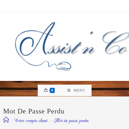
Skip
to
content
0
MENU
Mot De Passe Perdu
>
Votre compte client
>
Mot de passe perdu