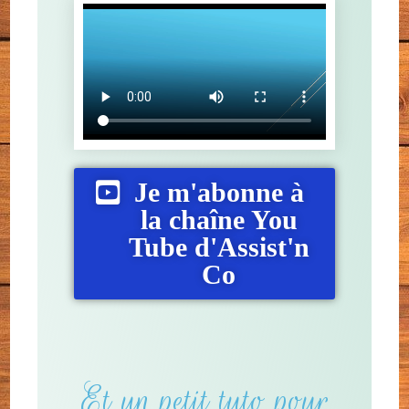
Je m'abonne à
la chaîne You
Tube d'Assist'n
Co
Et un petit tuto pour