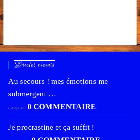
Articles récents
Au secours ! mes émotions me
submergent …
0 COMMENTAIRE
1 MAI 2024
/
Je procrastine et ça suffit !
0 COMMENTAIRE