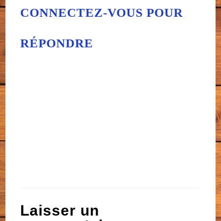
CONNECTEZ-VOUS POUR
RÉPONDRE
G3nial ton tuto, sa me
rappel bien des choses sur
Excel que je sais faire, merci
ma b3lle
Laisser un